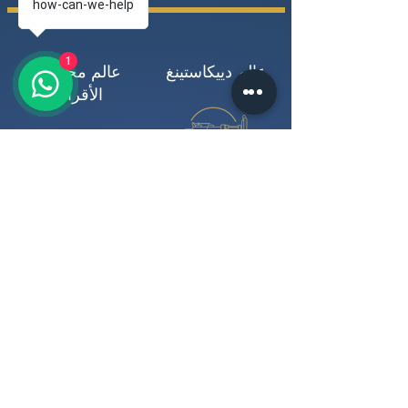
how-can-we-help
1
عالم دييكاستينغ
عالم محركات
الأقراص
عالم ذكي