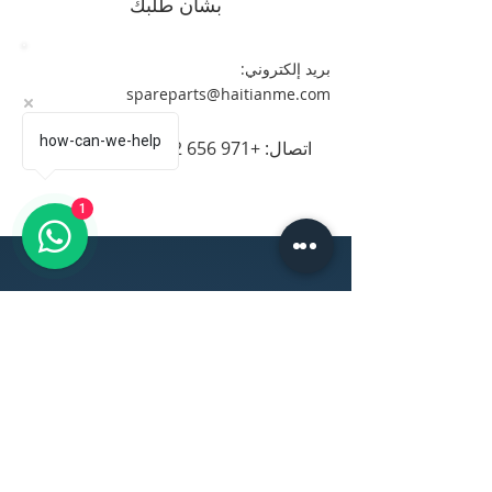
بشأن طلبك
بريد إلكتروني:
spareparts@haitianme.com
how-can-we-help
اتصال:
+971 656 222 38
1
مرحبًا بك في عالم التصنيع
لدينا
عالم المعادن
عالم البلاستيك